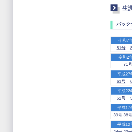
生
バック
令和7
81号
令和2
71
平成27
61号
平成22
52号
平成17
39号
38
平成12
24号
23