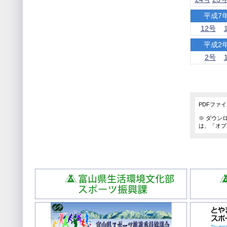
平成7
12号
平成2
2号
PDFファ
※ ダウンロ
は、「オプ