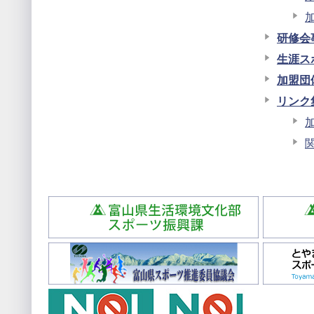
研修会
生涯ス
加盟団
リンク