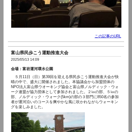
この記事のURL
富山県民歩こう運動推進大会
2025/05/13 14:09
会場：富岩運河環水公園
５月11日（日）第39回を迎える県民歩こう運動推進大会が快
晴の中で、盛大に開催されました。本協議会から加盟団体の
NPO法人富山県ウオーキング協会と富山県ノルディック・ウォ
ーク連盟が協力団体として参加されました。２㎞の部、５㎞の
部、ノルディック・ウォーク(5km)の部の３部門に850名の参加
者が運河沿いのコースを爽やかな風に吹かれながらウォーキン
グを楽しみました。