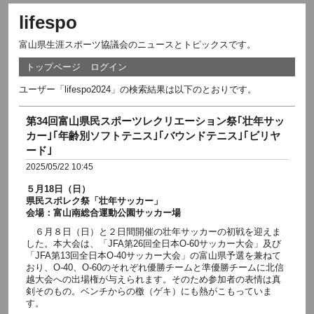
lifespo
富山県生涯スポーツ協議会のニュースとトピックスです。
トップページ
ログイン
ユーザー「lifespo2024」の検索結果は以下のとおりです。
第34回富山県民スポーツレクリエーション祭｢壮年サッ
カー｣｢年齢別ソフトテニス｣｢バウンドテニス｣｢ビリヤ
ード｣
2025/05/22 10:45
５月18日（日）
県民スポレク祭「壮年サッカー」
会場：富山南総合運動公園サッカー場
６月８日（日）と２日間開催の壮年サッカーの初戦を迎えま
した。本大会は、「JFA第26回全日本O-60サッカー大会」及び
「JFA第13回全日本O-40サッカー大会」の富山県予選を兼ねて
おり、O-40、O-60のそれぞれ優勝チームと準優勝チームに北信
越大会への出場権が与えられます。そのため参加者の表情は真
剣そのもの。ベンチからの檄（ゲキ）にも熱がこもっていま
す。