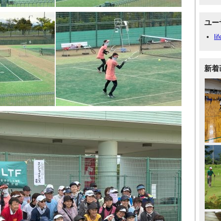
ユー
li
新着