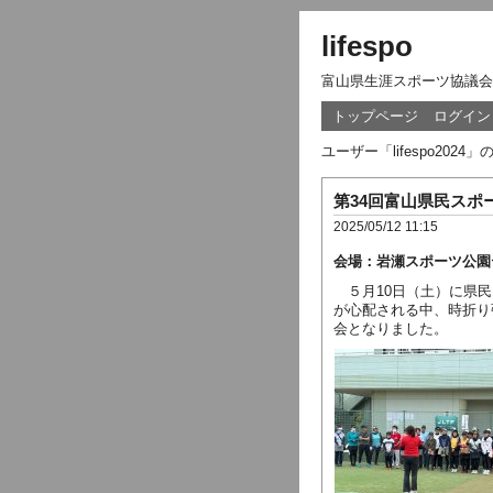
lifespo
富山県生涯スポーツ協議会
トップページ
ログイン
ユーザー「lifespo20
第34回富山県民ス
2025/05/12 11:15
会場：岩瀬スポーツ公園
５月10日（土）に県
が心配される中、時折り
会となりました。