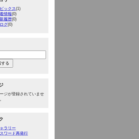
ピックス
(1)
着情報
(0)
新履歴
(0)
ログ
(0)
ジ
ージが登録されていませ
。
ク
ャラリー
スワード再発行