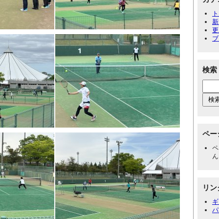
ト
新
更
ブ
検索
ペー
ペ
ん
リン
ギ
パ