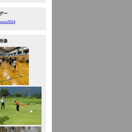
ザー
fespo2024
画像