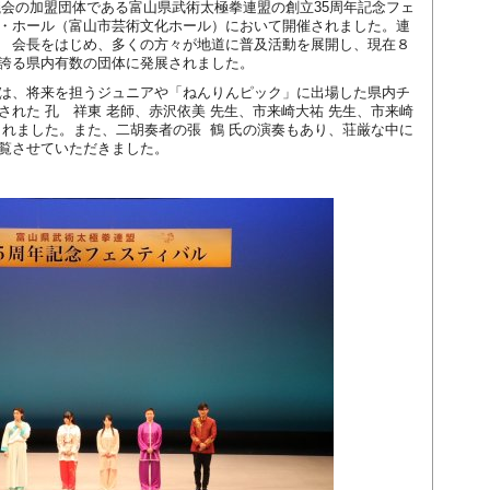
協議会の加盟団体である富山県武術太極拳連盟の創立35周年記念フェ
・ホール（富山市芸術文化ホール）において開催されました。連
 会長をはじめ、多くの方々が地道に普及活動を展開し、現在８
誇る県内有数の団体に発展されました。
は、将来を担うジュニアや「ねんりんピック」に出場した県内チ
された 孔 祥東 老師、赤沢依美 先生、市来崎大祐 先生、市来崎
されました。また、二胡奏者の張 鶴 氏の演奏もあり、荘厳な中に
覧させていただきました。