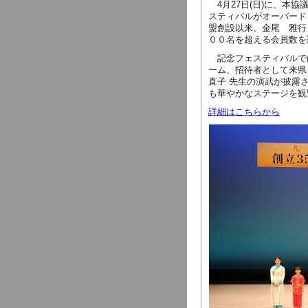
4月27日(日)に、本
スティバルがオーバード
盟創設以来、金尾 雅行
００名を超える会員数を
記念フェスティバルで
ーム、招待者として来県
直子 先生の演武が披露
も華やかなステージを観
詳細はこちらから