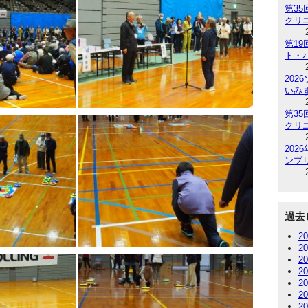
第3
クリ
第1
ト・
202
いみ
第3
クリ
20
ンプリ
過去
2
2
2
2
2
2
2