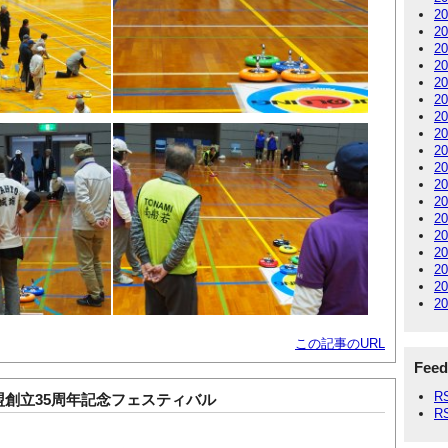
2
2
2
2
2
2
2
2
2
2
2
2
2
2
2
2
2
2
この記事のURL
Feed
R
創立35周年記念フェスティバル
R