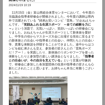
2024/11/19 10:19
11月15日（金）富山県総合体育センターにおいて、今年度の
当協議会指導者研修会が開催されました。今年度の講師は県内
外で活躍されている〝姉弟お笑いコンビ「雷鳥」”のおねえちゃ
んです。
「笑顔あふれる生涯スポーツ ～全ての経験を力に
～」
という演題で、元気いっぱい、笑顔いっぱいの研修会にな
りました。おねえちゃんが生涯スポーツとして新体操を愛好
し、中学生の頃からマスターズ大会に出場する現在に至るまで
の新体操との出会いや指導者との出会い、仲間たちとの出会い
等、貴重な体験談を拝聴することができました。途中からはコ
ンビを組む弟さんも交え、参加者の皆さんとの「雷鳥ポーズ
だ！アー！」を実践したり、新体操のリボンやフープを使った
体験をしたりと参加型の楽しい講演会となりました。
「指導者
との出会いが、今の自分を支えている」
という言葉が印象的
で、研修会に参加した各加盟団体の役員や指導者の皆さんも心
新たにされたことと思います。お姉ちゃん本当に有難うござい
ました。