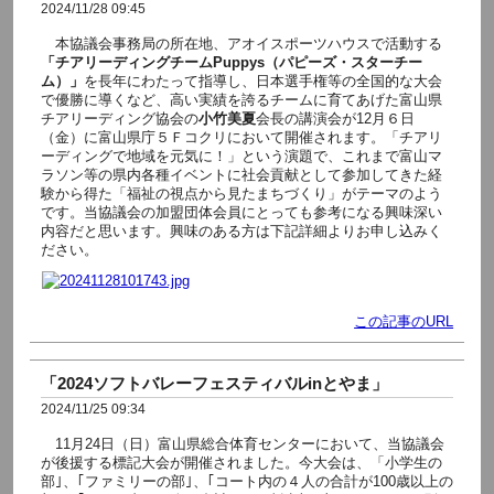
2024/11/28 09:45
本協議会事務局の所在地、アオイスポーツハウスで活動する
「チアリーディングチームPuppys（パピーズ・スターチー
ム）」
を長年にわたって指導し、日本選手権等の全国的な大会
で優勝に導くなど、高い実績を誇るチームに育てあげた富山県
チアリーディング協会の
小竹美夏
会長の講演会が12月６日
（金）に富山県庁５Ｆコクリにおいて開催されます。「チアリ
ーディングで地域を元気に！」という演題で、これまで富山マ
ラソン等の県内各種イベントに社会貢献として参加してきた経
験から得た「福祉の視点から見たまちづくり」がテーマのよう
です。当協議会の加盟団体会員にとっても参考になる興味深い
内容だと思います。興味のある方は下記詳細よりお申し込みく
ださい。
この記事のURL
「2024ソフトバレーフェスティバルinとやま」
2024/11/25 09:34
11月24日（日）富山県総合体育センターにおいて、当協議会
が後援する標記大会が開催されました。今大会は、「小学生の
部｣、｢ファミリーの部｣、｢コート内の４人の合計が100歳以上の