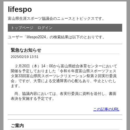
lifespo
富山県生涯スポーツ協議会のニュースとトピックスです。
トップページ
ログイン
ユーザー「lifespo2024」の検索結果は以下のとおりです。
緊急なお知らせ
2025/02/19 13:51
２月20日（木）14：00から富山県総合体育センターにおいて
開催を予定しておりました「令和６年度富山県スポーツフェス
タ第33回富山県民スポーツレクリエーション祭第２回実行委員
会」ですが、大雪による交通障害の心配もあり、中止といたし
ます。
尚、協議内容においては、各実行委員に資料を送付し、書面
表決を実施する予定です。
この記事のURL
ご案内