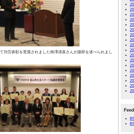
2
2
2
2
2
2
2
2
2
2
て功労表彰を受賞されました柿澤清喜さんが謝辞を述べられまし
2
2
2
2
2
2
2
2
Feed
R
R