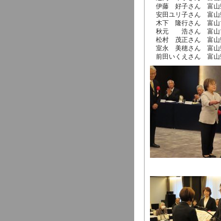
伊藤 好子さん 富山
安田ユリ子さん 富山
木下 隆行さん 富山
秋元 浩さん 富山マ
松村 茂正さん 富山
室永 美穂さん 富山
前田いくえさん 富山