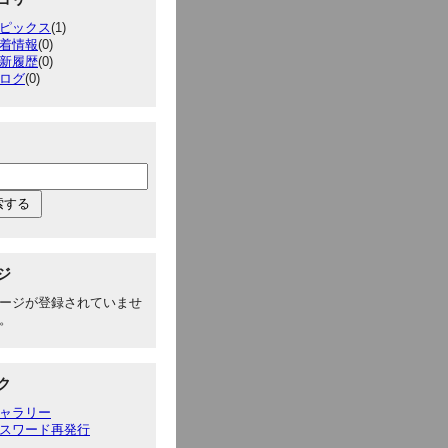
ピックス
(1)
着情報
(0)
新履歴
(0)
ログ
(0)
ジ
ージが登録されていませ
。
ク
ャラリー
スワード再発行