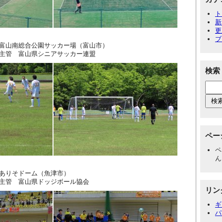
ト
新
更
ブ
山南総合公園サッカー場（富山市）
シニアサッカー連盟
検索
ペー
ペ
ん
りそドーム（魚津市）
ドッジボール協会
リン
ギ
パ