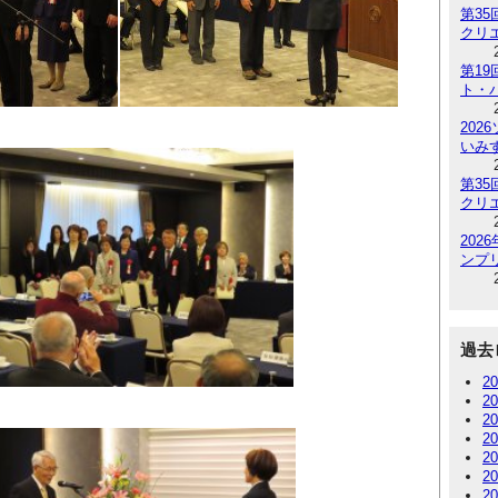
第3
クリ
第1
ト・
202
いみ
第3
クリ
20
ンプリ
過去
2
2
2
2
2
2
2