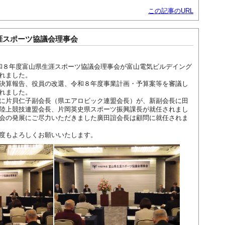
この記事のURL
涯スポーツ協議会理事会
８年度富山県生涯スポーツ協議会理事会が富山電気ビルデイング
れました。
決算報告、役員の改選、令和８年度事業計画・予算案等を審議し
れました。
に片貝仁子副会長（県エアロビック連盟会長）が、新副会長に田
陸上競技連盟会長、片岡英史県スポーツ振興課長が就任されまし
会の発展にご尽力いただきました廣田誼会長は顧問に就任されま
度もよろしくお願いいたします。