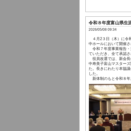
令和８年度富山県生
2026/05/08 09:34
４月2３日（木）に令和
中ホールにおいて開催さ
令和７年度事業報告・
ていただき、全て承認さ
役員改選では、新会長
中寿美子富山マスターズ
た。長きにわたり本協議
した。
新体制のもと令和８年