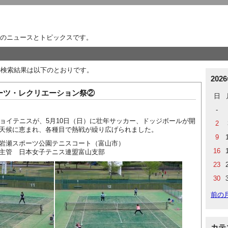
のニュースとトピックスです。
24」の検索結果は以下のとおりです。
202
ーツ・レクリエーション祭②
日
-
ョイテニスが、5月10日（日）に壮年サッカー、ドッジボールが開
2
天候に恵まれ、各種目で熱戦が繰り広げられました。
9
岩瀬スポーツ公園テニスコート（富山市）
16
子テニス連盟富山支部
23
30
前の
カテ