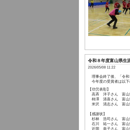
令和８年度富山県生
2026/05/08 11:22
理事会終了後、「令和
今年度の受賞者は以下
【功労表彰】
高斉 洋子さん 富山
柿澤 清喜さん 富山
米沢 清志さん 富山
【感謝状】
杉林 浩司さん 富山
石川 祐一さん 富山
近岡 幸子さん 富山