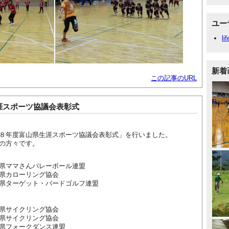
ユー
li
新着
この記事のURL
涯スポーツ協議会表彰式
８年度富山県生涯スポーツ協議会表彰式」を行いました。
の方々です。
県ママさんバレーボール連盟
県カローリング協会
県ターゲット・バードゴルフ連盟
県サイクリング協会
県サイクリング協会
県フォークダンス連盟