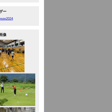
ザー
fespo2024
画像