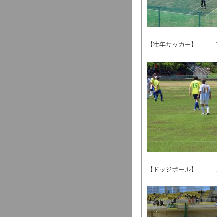
【壮年サッカー】 富
主管 富山県
【ドッジボール】 あ
主管 富山県