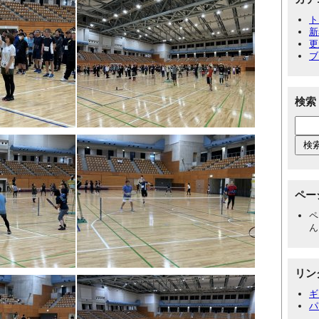
ト
新
更
ブ
検索
ペー
ペ
ん
リン
ギ
パ