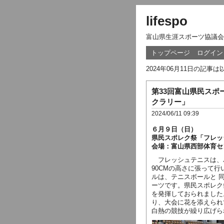
lifespo
富山県生涯スポーツ協議会
トップページ
ログイン
2024年06月11日の記事
第33回富山県民ス
クラリー」
2024/06/11 09:39
６月９日（日）
県民スポレク祭「フレッ
会場：富山県西部体育セ
フレッシュテニスは、
90CMの高さに張って
ルは、テニスボールと 
ーツです。県民スポレク
を発揮しておられました
り、大会に花を添えられ
白熱の競技が繰り広げら