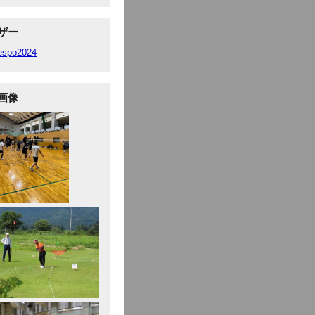
ザー
fespo2024
画像