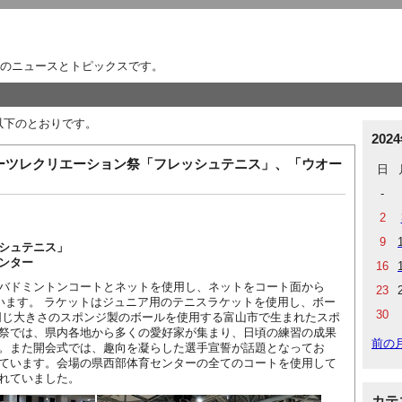
のニュースとトピックスです。
は以下のとおりです。
202
ポーツレクリエーション祭「フレッシュテニス」、「ウオー
日
-
2
9
シュテニス」
ンター
16
バドミントンコートとネットを使用し、ネットをコート面から
23
行います。 ラケットはジュニア用のテニスラケットを使用し、ボー
30
同じ大きさのスポンジ製のボールを使用する富山市で生まれたスポ
祭では、県内各地から多くの愛好家が集まり、日頃の練習の成果
前の
。また開会式では、趣向を凝らした選手宣誓が話題となってお
ています。会場の県西部体育センターの全てのコートを使用して
れていました。
カテ