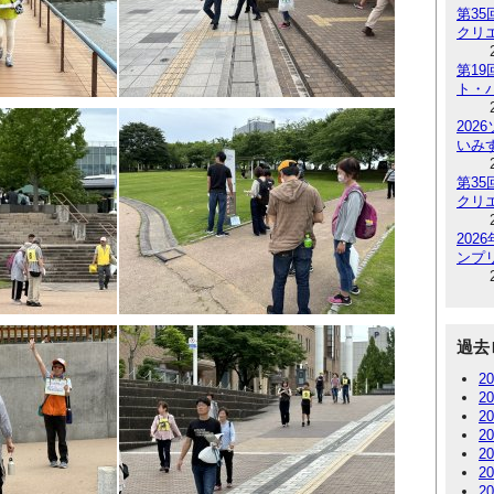
第3
クリ
第1
ト・
202
いみ
第3
クリ
20
ンプリ
過去
2
2
2
2
2
2
2