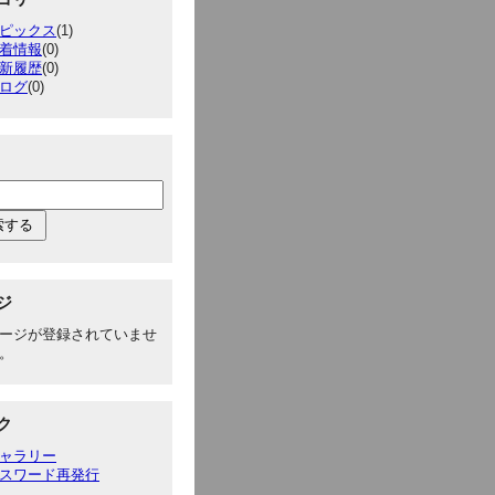
ピックス
(1)
着情報
(0)
新履歴
(0)
ログ
(0)
ジ
ージが登録されていませ
。
ク
ャラリー
スワード再発行