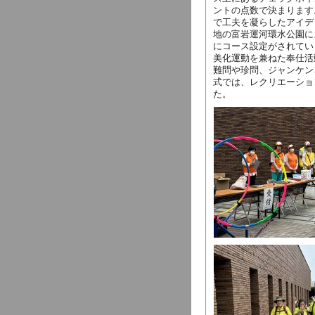
ントの点数で決まります
で工夫を凝らしたアイデ
地の富岩運河環水公園に
にコース設定がされてい
美化運動を兼ねた奉仕活
難問や珍問、ジャンケン
式では、レクリエーショ
た。