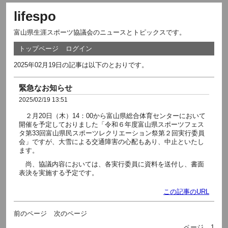
lifespo
富山県生涯スポーツ協議会のニュースとトピックスです。
トップページ
ログイン
2025年02月19日の記事は以下のとおりです。
緊急なお知らせ
2025/02/19 13:51
２月20日（木）14：00から富山県総合体育センターにおいて
開催を予定しておりました「令和６年度富山県スポーツフェス
タ第33回富山県民スポーツレクリエーション祭第２回実行委員
会」ですが、大雪による交通障害の心配もあり、中止といたし
ます。
尚、協議内容においては、各実行委員に資料を送付し、書面
表決を実施する予定です。
この記事のURL
前のページ
次のページ
ページ
1