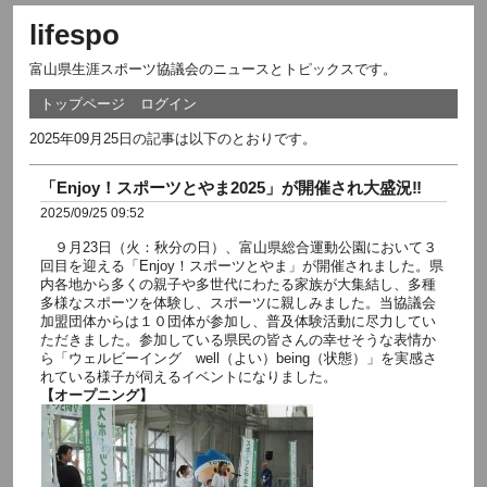
lifespo
富山県生涯スポーツ協議会のニュースとトピックスです。
トップページ
ログイン
2025年09月25日の記事は以下のとおりです。
「Enjoy！スポーツとやま2025」が開催され大盛況‼
2025/09/25 09:52
９月23日（火：秋分の日）、富山県総合運動公園において３
回目を迎える「Enjoy！スポーツとやま」が開催されました。県
内各地から多くの親子や多世代にわたる家族が大集結し、多種
多様なスポーツを体験し、スポーツに親しみました。当協議会
加盟団体からは１０団体が参加し、普及体験活動に尽力してい
ただきました。参加している県民の皆さんの幸せそうな表情か
ら「ウェルビーイング well（よい）being（状態）」を実感さ
れている様子が伺えるイベントになりました。
【オープニング】