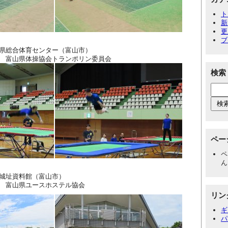
ト
新
更
ブ
県総合体育センター（富山市）
操協会トランポリン委員会
検索
ペー
ペ
ん
城址資料館（富山市）
ユースホステル協会
リン
ギ
パ