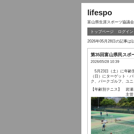
lifespo
富山県生涯スポーツ協議会
トップページ
ログイン
2026年05月28日の記事
第35回富山県民ス
2026/05/28 10:39
5月23日（土）に年齢
（日）にターゲット・バ
ク、パークゴルフ、ユニ
【年齢別テニス】 岩瀬
主管 富山県