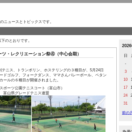
のニュースとトピックスです。
は以下のとおりです。
202
ポーツ・レクリエーション祭④（中心会期）
日
-
別テニス、トランポリン、ホステリングの３種目が、5月24日
3
ードゴルフ、フォークダンス、ママさんバレーボール、ペタン
10
カールの６種目が開催されました。
17
スポーツ公園テニスコート（富山市）
グレードテニス連盟
24
31
前の
カテ