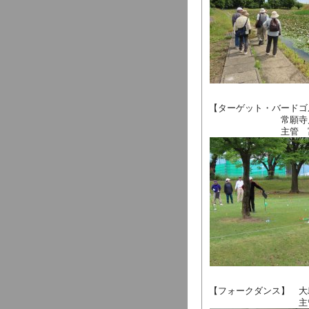
【ターゲット・バード
常願寺川公園森
主管 富山県タ
【フォークダンス】 大
主管 富山県