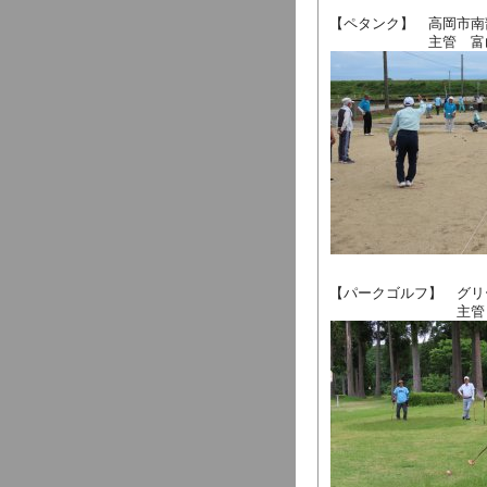
【ペタンク】 高岡市南
主管 富山県ペ
【パークゴルフ】 グリ
主管 富山県パ