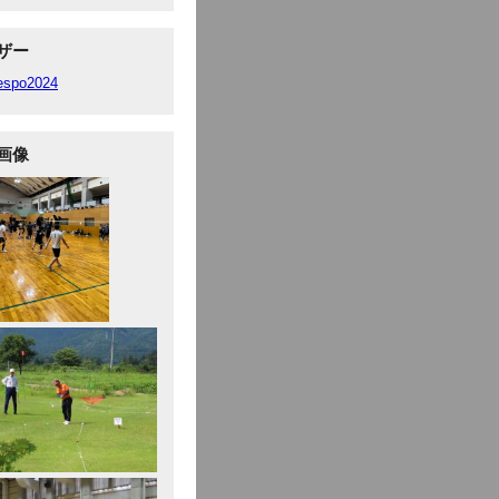
ザー
fespo2024
画像