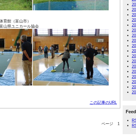
2
2
2
2
山体育館（富山市）
2
ユニカール協会
2
2
2
2
2
2
2
2
2
2
2
2
2
この記事のURL
Feed
R
ページ
1
R