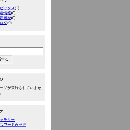
ピックス
(1)
着情報
(0)
新履歴
(0)
ログ
(0)
ジ
ージが登録されていませ
。
ク
ャラリー
スワード再発行