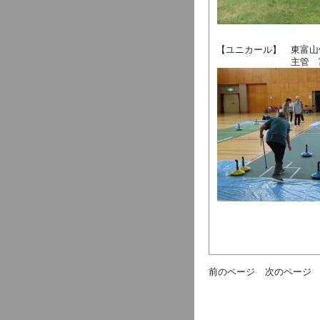
【ユニカール】 東富
主管 富山県
前のページ
次のページ