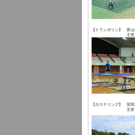
【トランポリン】 富山
主管 富山県体
【ホステリング】 安田
主管 富山県