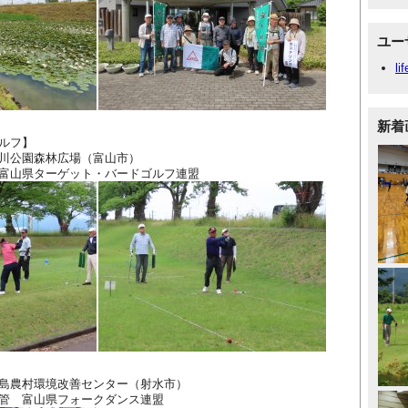
ユー
li
新着
ゴルフ】
林広場（富山市）
ーゲット・バードゴルフ連盟
島農村環境改善センター（射水市）
フォークダンス連盟