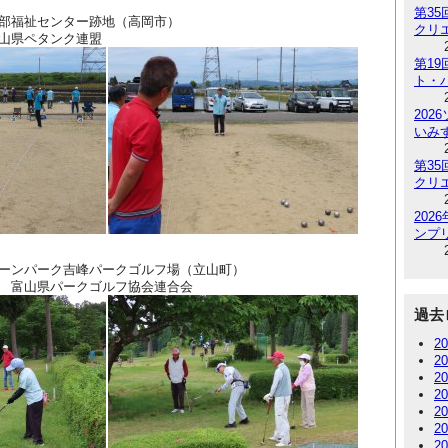
第3
部福祉センター跡地（高岡市）
クリ
タンク連盟
第1
ト・
202
いみ
第3
クリ
20
ンプリ
ーンパーク吉峰パークゴルフ場（立山町）
ークゴルフ協会連合会
過去
2
2
2
2
2
2
2