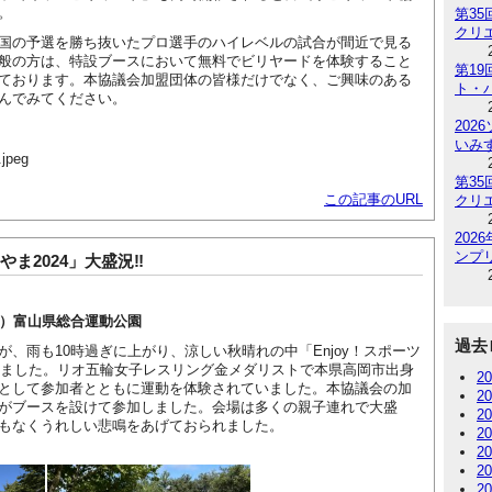
。
第3
クリ
国の予選を勝ち抜いたプロ選手のハイレベルの試合が間近で見る
般の方は、特設ブースにおいて無料でビリヤードを体験すること
第1
ております。本協議会加盟団体の皆様だけでなく、ご興味のある
ト・
んでみてください。
202
いみ
第3
この記事のURL
クリ
20
ンプリ
やま2024」大盛況‼
）富山県総合運動公園
過去
、雨も10時過ぎに上がり、涼しい秋晴れの中「Enjoy！スポーツ
されました。リオ五輪女子レスリング金メダリストで本県高岡市出身
2
として参加者とともに運動を体験されていました。本協議会の加
2
がブースを設けて参加しました。会場は多くの親子連れで大盛
2
もなくうれしい悲鳴をあげておられました。
2
2
2
2