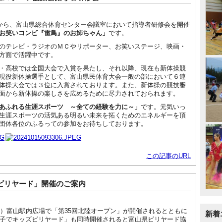
00から、富山県総合体育センター会議室において指導者研修会を開催
お笑いコンビ『雷鳥』のお姉ちゃん」
です。
のテレビ・ラジオのＭＣやリポーター、お笑いステージ、映画・
方面で活躍中です。
・高校では全国大会で入賞を果たし、それ以降、現在も新体操競
現役新体操選手として、富山県民体育大会一般の部において６連
体操大会では３位に入賞されております。また、新体操の競技審
面から新体操の楽しさを広めるために尽力されておられます。
あふれる生涯スポーツ ～全ての経験を力に～」
です。元気いっ
生涯スポーツの活気ある明るい未来を拓くためのエネルギーを頂
団体各位のふるっての参加をお待ちしております。
この記事のURL
ビリヤード」開催のご案内
日）富山駅内広場で「第35回北陸オープン」が開催されるとともに
新着
親子でキッズビリヤード」も同時開催されると富山県ビリヤード協