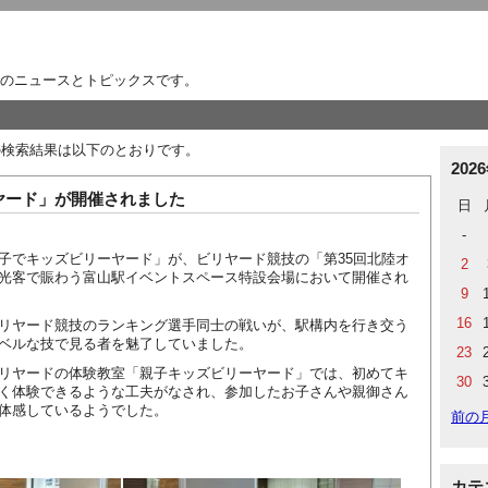
のニュースとトピックスです。
24」の検索結果は以下のとおりです。
202
ヤード」が開催されました
日
-
でキッズビリーヤード」が、ビリヤード競技の「第35回北陸オ
2
光客で賑わう富山駅イベントスペース特設会場において開催され
9
16
リヤード競技のランキング選手同士の戦いが、駅構内を行き交う
ベルな技で見る者を魅了していました。
23
リヤードの体験教室「親子キッズビリーヤード」では、初めてキ
30
く体験できるような工夫がなされ、参加したお子さんや親御さん
体感しているようでした。
前の
カテ