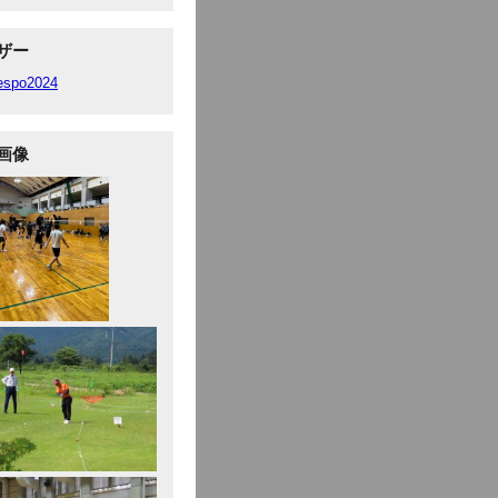
ザー
fespo2024
画像