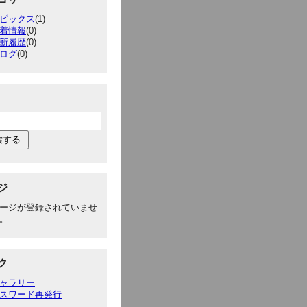
ピックス
(1)
着情報
(0)
新履歴
(0)
ログ
(0)
ジ
ージが登録されていませ
。
ク
ャラリー
スワード再発行