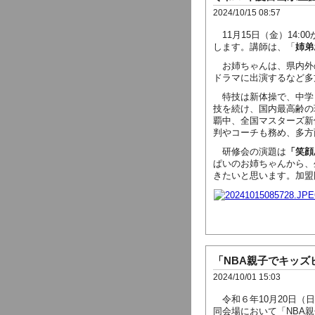
2024/10/15 08:57
11月15日（金）14:
します。講師は、「
姉弟
お姉ちゃんは、県内外
ドラマに出演するなど多
特技は新体操で、中学
技を続け、国内最高齢の
覇中、全国マスターズ新
判やコーチも務め、多方
研修会の演題は
「笑顔
ぱいのお姉ちゃんから、
きたいと思います。加盟
「NBA親子でキッズ
2024/10/01 15:03
令和６年10月20日（
同会場において「NBA