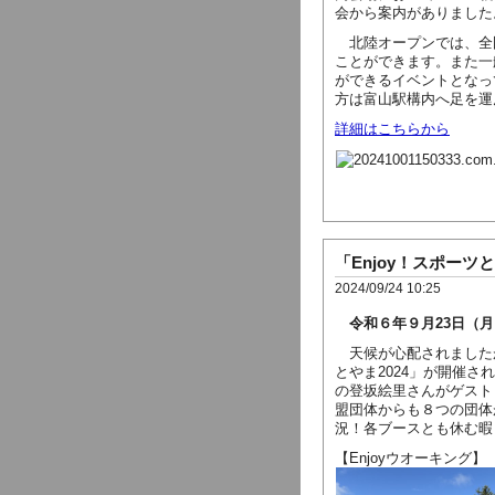
会から案内がありました
北陸オープンでは、
全
ことができます。また一
ができるイベントとなっ
方は富山駅構内へ足を運
詳細はこちらから
「Enjoy！スポーツと
2024/09/24 10:25
令和６年９月23日（月
天候が心配されましたが
とやま2024」が開催
の登坂絵里さんがゲスト
盟団体からも８つの団体
況！各ブースとも休む暇
【Enjoyウオーキング】