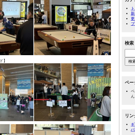
ト
新
更
ブ
検索
ド】
ペー
ペ
ん
リン
ギ
パ