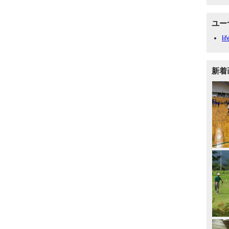
ユー
li
新着