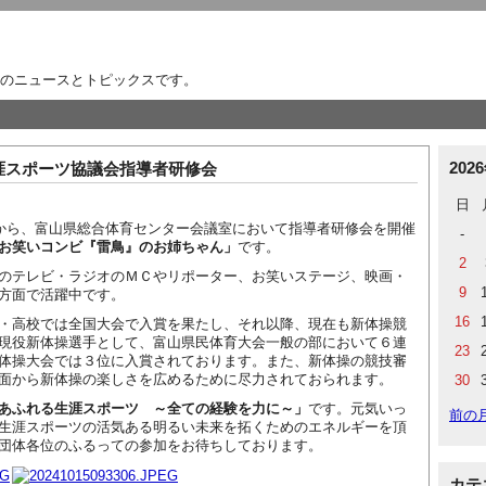
のニュースとトピックスです。
202
涯スポーツ協議会指導者研修会
日
00から、富山県総合体育センター会議室において指導者研修会を開催
-
お笑いコンビ『雷鳥』のお姉ちゃん」
です。
2
のテレビ・ラジオのＭＣやリポーター、お笑いステージ、映画・
9
方面で活躍中です。
16
・高校では全国大会で入賞を果たし、それ以降、現在も新体操競
現役新体操選手として、富山県民体育大会一般の部において６連
23
体操大会では３位に入賞されております。また、新体操の競技審
面から新体操の楽しさを広めるために尽力されておられます。
30
あふれる生涯スポーツ ～全ての経験を力に～」
です。元気いっ
前の
生涯スポーツの活気ある明るい未来を拓くためのエネルギーを頂
団体各位のふるっての参加をお待ちしております。
カテ