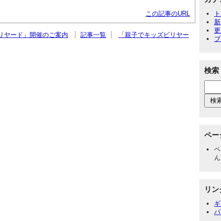
ト
この記事のURL
新
更
ビリヤード」開催のご案内
記事一覧
「親子でキッズビリヤー
ブ
検索
ペー
ペ
ん
リン
ギ
パ