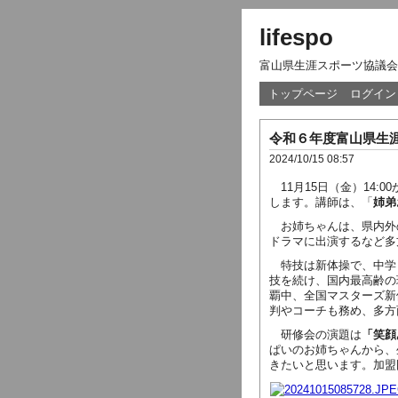
lifespo
富山県生涯スポーツ協議会
トップページ
ログイン
令和６年度富山県生
2024/10/15 08:57
11月15日（金）14:
します。講師は、「
姉弟
お姉ちゃんは、県内外
ドラマに出演するなど多
特技は新体操で、中学
技を続け、国内最高齢の
覇中、全国マスターズ新
判やコーチも務め、多方
研修会の演題は
「笑顔
ぱいのお姉ちゃんから、
きたいと思います。加盟