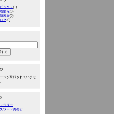
ピックス
(1)
着情報
(0)
新履歴
(0)
ログ
(0)
ジ
ージが登録されていませ
。
ク
ャラリー
スワード再発行