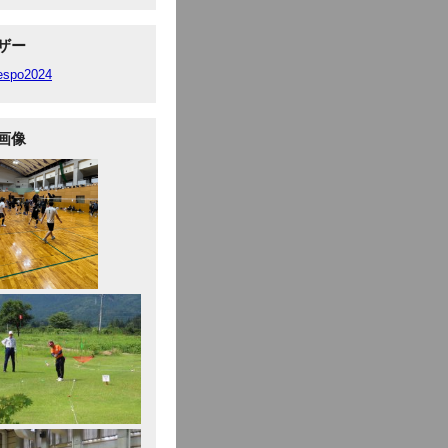
ザー
fespo2024
画像