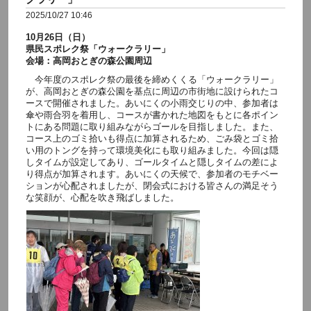
2025/10/27 10:46
10月26日（日）
県民スポレク祭「ウォークラリー」
会場：高岡おとぎの森公園周辺
今年度のスポレク祭の最後を締めくくる「ウォークラリー」
が、高岡おとぎの森公園を基点に周辺の市街地に設けられたコ
ースで開催されました。あいにくの小雨交じりの中、参加者は
傘や雨合羽を着用し、コースが書かれた地図をもとに各ポイン
トにある問題に取り組みながらゴールを目指しました。また、
コース上のゴミ拾いも得点に加算されるため、ごみ袋とゴミ拾
い用のトングを持って環境美化にも取り組みました。今回は隠
しタイムが設定してあり、ゴールタイムと隠しタイムの差によ
り得点が加算されます。あいにくの天候で、参加者のモチベー
ションが心配されましたが、閉会式における皆さんの満足そう
な笑顔が、心配を吹き飛ばしました。