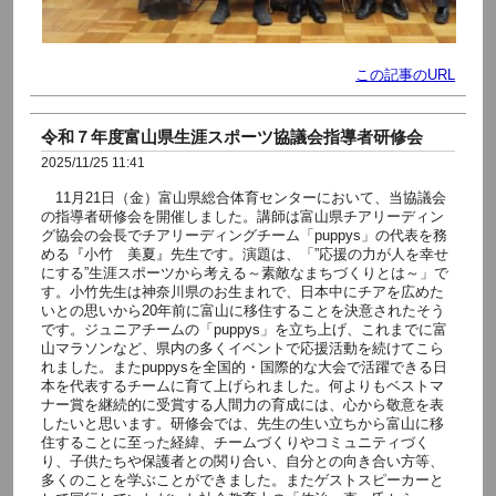
この記事のURL
令和７年度富山県生涯スポーツ協議会指導者研修会
2025/11/25 11:41
11月21日（金）富山県総合体育センターにおいて、当協議会
の指導者研修会を開催しました。講師は富山県チアリーディン
グ協会の会長でチアリーディングチーム「puppys」の代表を務
める『小竹 美夏』先生です。演題は、「”応援の力が人を幸せ
にする”生涯スポーツから考える～素敵なまちづくりとは～」で
す。小竹先生は神奈川県のお生まれで、日本中にチアを広めた
いとの思いから20年前に富山に移住することを決意されたそう
です。ジュニアチームの「puppys」を立ち上げ、これまでに富
山マラソンなど、県内の多くイベントで応援活動を続けてこら
れました。またpuppysを全国的・国際的な大会で活躍できる日
本を代表するチームに育て上げられました。何よりもベストマ
ナー賞を継続的に受賞する人間力の育成には、心から敬意を表
したいと思います。研修会では、先生の生い立ちから富山に移
住することに至った経緯、チームづくりやコミュニティづく
り、子供たちや保護者との関り合い、自分との向き合い方等、
多くのことを学ぶことができました。またゲストスピーカーと