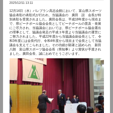
2025/12/11 13:11
12月14日（水）パレブラン高志会館において、富山県スポーツ
協会表彰の表彰式が行われ、当協議会の 廣田 誼 会長が特
別表彰を受賞されました。廣田会長は、平成18年度から現在ま
で、県ビーチボール協会会長としてビーチボールの普及・発展
にご尽力され、当協議会においては、県ビーチボール協会選出
の理事として、協議会発足の平成３年度より当協議会の運営に
ご努力されました。平成22年度から当協議会副会長として、令
和3年度には会長代行、令和4年度から現在まで会長として当協
議会を支えてこられました。その功績が顕著と認められ 新田
八朗 富山県スポーツ協会会長（県知事）より賞状が手渡され
ました。廣田会長、誠におめでとうございます。