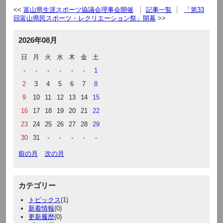
富山県生涯スポーツ協議会理事会開催
記事一覧
「第33
回富山県民スポーツ・レクリエーション祭」開幕
2026年08月
日
月
火
水
木
金
土
-
-
-
-
-
-
1
2
3
4
5
6
7
8
9
10
11
12
13
14
15
16
17
18
19
20
21
22
23
24
25
26
27
28
29
30
31
-
-
-
-
-
前の月
次の月
カテゴリー
トピックス
(1)
新着情報
(0)
更新履歴
(0)