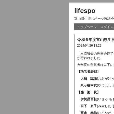
lifespo
富山県生涯スポーツ協議会
トップページ
ログイン
令和６年度富山県生
2024/04/26 13:29
本協議会の理事会終了
が行われました。
今年度の受賞者は以下の
【功労者表彰】
大懸 誠愉
(おおがけ
八ッ橋幸代
(やつはし
【感 謝 状】
伊勢呂百枝
(いせろ も
宮下 京子
(みやした
室永 幸信
(むろなが