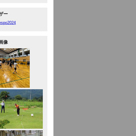
ザー
fespo2024
画像