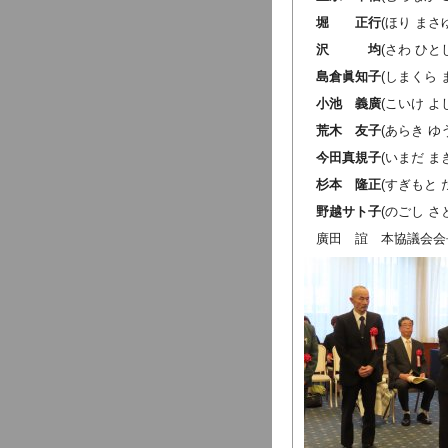
堀 正行
(ほり ま
沢 均
(さわ ひ
島倉眞知子
(しまくら
小池 義廣
(こいけ 
荒木 友子
(あらき 
今田真規子
(いまだ 
杉本 隆正
(すぎもと
野越サト子
(のごし 
廣田 誼 本協議会会