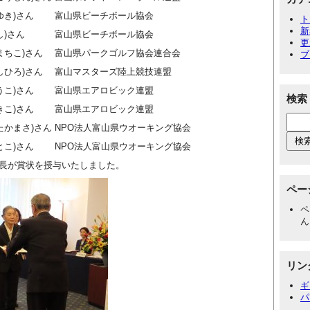
さゆき)さん 富山県ビーチボール協会
ト
新
とし)さん 富山県ビーチボール協会
更
 まちこ)さん 富山県パークゴルフ協会連合会
ブ
よしひろ)さん 富山マスターズ陸上競技連盟
ゆうこ)さん 富山県エアロビック連盟
検索
まきこ)さん 富山県エアロビック連盟
 たかまさ)さん NPO法人富山県ウオーキング協会
さとこ)さん NPO法人富山県ウオーキング協会
長が賞状を授与いたしました。
ペー
ペ
ん
リン
ギ
パ