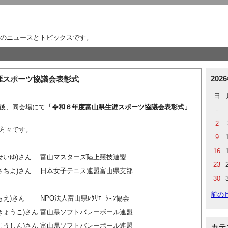
のニュースとトピックスです。
202
涯スポーツ協議会表彰式
日
後、同会場にて
「令和６年度富山県生涯スポーツ協議会表彰式」
-
2
方々です。
9
16
 せいゆ)さん 富山マスターズ陸上競技連盟
23
 さちよ)さん 日本女子テニス連盟富山県支部
30
前の
もえ)さん NPO法人富山県ﾚｸﾘｴｰｼｮﾝ協会
 きょうこ)さん 富山県ソフトバレーボール連盟
 こうしん)さん 富山県ソフトバレーボール連盟
カテ