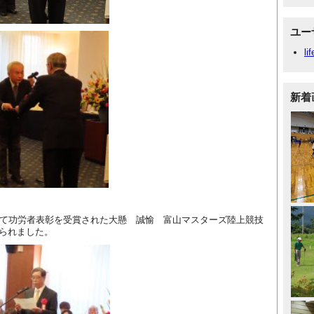
ユー
li
新着
て功労者表彰を受賞された大懸 誠愉 富山マスターズ陸上競技
られました。