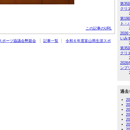
第3
クリ
第1
ト・
この記事のURL
202
いみ
スポーツ協議会懇親会
記事一覧
令和６年度富山県生涯スポ
第3
クリ
20
ンプリ
過去
2
2
2
2
2
2
2