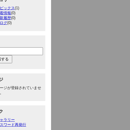
ピックス
(1)
着情報
(0)
新履歴
(0)
ログ
(0)
ジ
ージが登録されていませ
。
ク
ャラリー
スワード再発行