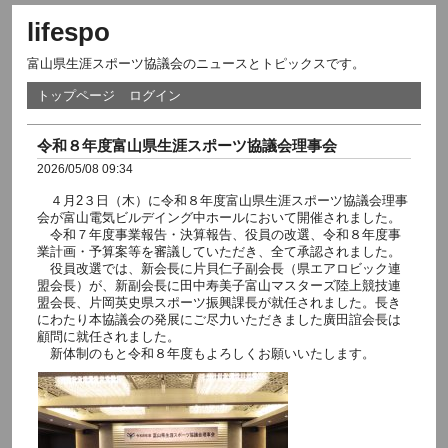
lifespo
富山県生涯スポーツ協議会のニュースとトピックスです。
トップページ
ログイン
令和８年度富山県生涯スポーツ協議会理事会
2026/05/08 09:34
４月2３日（木）に令和８年度富山県生涯スポーツ協議会理事
会が富山電気ビルデイング中ホールにおいて開催されました。
令和７年度事業報告・決算報告、役員の改選、令和８年度事
業計画・予算案等を審議していただき、全て承認されました。
役員改選では、新会長に片貝仁子副会長（県エアロビック連
盟会長）が、新副会長に田中寿美子富山マスターズ陸上競技連
盟会長、片岡英史県スポーツ振興課長が就任されました。長き
にわたり本協議会の発展にご尽力いただきました廣田誼会長は
顧問に就任されました。
新体制のもと令和８年度もよろしくお願いいたします。