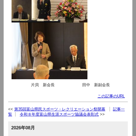
片貝 新会長 田中 新副会長
この記事のURL
第35回富山県民スポーツ・レクリエーション祭開幕
記事一
覧
令和８年度富山県生涯スポーツ協議会表彰式
2026年08月