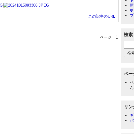
ト
新
更
ブ
この記事のURL
検索
ページ
1
ペー
ペ
ん
リン
ギ
パ