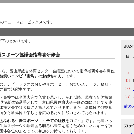
のニュースとトピックスです。
は以下のとおりです。
202
涯スポーツ協議会指導者研修会
日
-
00から、富山県総合体育センター会議室において指導者研修会を開催
6
お笑いコンビ『雷鳥』のお姉ちゃん」
です。
13
のテレビ・ラジオのＭＣやリポーター、お笑いステージ、映画・
20
方面で活躍中です。
27
・高校では全国大会で入賞を果たし、それ以降、現在も新体操競
現役新体操選手として、富山県民体育大会一般の部において６連
前の
体操大会では３位に入賞されております。また、新体操の競技審
面から新体操の楽しさを広めるために尽力されておられます。
あふれる生涯スポーツ ～全ての経験を力に～」
です。元気いっ
カテ
生涯スポーツの活気ある明るい未来を拓くためのエネルギーを頂
団体各位のふるっての参加をお待ちしております。