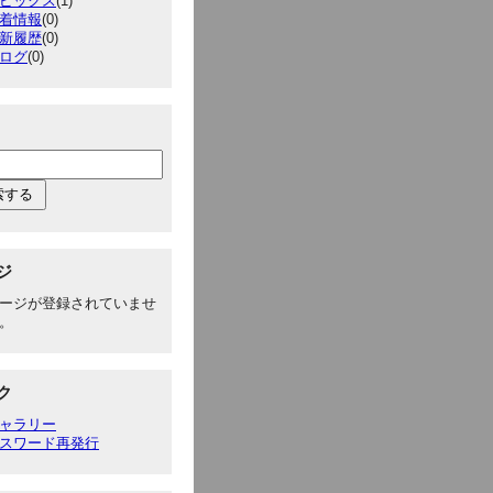
ピックス
(1)
着情報
(0)
新履歴
(0)
ログ
(0)
ジ
ージが登録されていませ
。
ク
ャラリー
スワード再発行