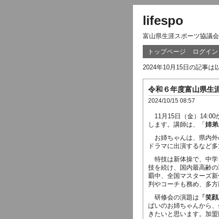
lifespo
富山県生涯スポーツ協議会
トップページ
ログイン
2024年10月15日の記事
令和６年度富山県生
2024/10/15 08:57
11月15日（金）14:
します。講師は、「
姉弟
お姉ちゃんは、県内外
ドラマに出演するなど多
特技は新体操で、中学
技を続け、国内最高齢の
覇中、全国マスターズ新
判やコーチも務め、多方
研修会の演題は
「笑顔
ぱいのお姉ちゃんから、
きたいと思います。加盟