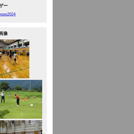
ザー
fespo2024
画像