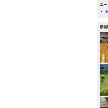
ユー
li
新着