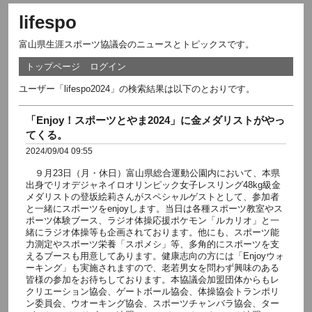
lifespo
富山県生涯スポーツ協議会のニュースとトピックスです。
トップページ
ログイン
ユーザー「lifespo2024」の検索結果は以下のとおりです。
「Enjoy！スポーツとやま2024」に金メダリストがやっ
てくる。
2024/09/04 09:55
９月23日（月・休日）富山県総合運動公園内において、本県
出身でリオデジャネイロオリンピック女子レスリング48kg級金
メダリストの登坂絵莉さんがスペシャルゲストとして、参加者
と一緒にスポーツをenjoyします。当日は各種スポーツ教室やス
ポーツ体験ブース、ラジオ体操応援ポケモン「ルカリオ」と一
緒にラジオ体操等も企画されております。他にも、スポーツ能
力測定やスポーツ栄養「スポメシ」等、多角的にスポーツを支
えるブースも用意してあります。健康志向の方には「Enjoyウォ
ーキング」も実施されますので、老若男女を問わず興味のある
皆様の参加をお待ちしております。本協議会加盟団体からもレ
クリエーション協会、ゲートボール協会、体操協会トランポリ
ン委員会、ウオーキング協会、スポーツチャンバラ協会、ター