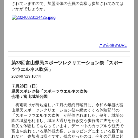
されていますので、加盟団体の会員の皆様も参加されてみては
いかがでしょうか。
この記事のURL
第33回富山県民スポーツレクリエーション祭「スポー
ツウエルネス吹矢」
2024/07/29 10:44
７月28日（日）
県民スポレク祭「スポーツウエルネス吹矢」
会場：富山城址公園
梅雨明けが待ち遠しい７月の最終日曜日に、令和６年度の富
山県民スポーツレクリエーション祭を締めくくる体験部門の
「スポーツウエルネス吹矢」が開催されました。例年。城址公
園の城壁を利用し、城址大通りを行き交う歩行者に声をかけ、
吹矢を体験してもらっています。デート中のカップルや観光で
富山を訪れている県外観光客、ショッピングに来ている親子連
れなど、参加者は様々です。残念だったのは、今年の元旦に起