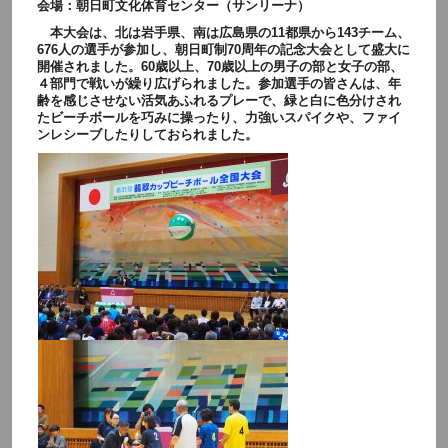
会場：朝日町文化体育センター（サンリーナ）
本大会は、北は岩手県、南は広島県の11都県から143チーム、
676人の選手が参加し、朝日町制70周年の記念大会として盛大に
開催されました。60歳以上、70歳以上の男子の部と女子の部、
４部門で戦いが繰り広げられました。参加選手の皆さんは、年
齢を感じさせない活気あふれるプレーで、緑と白に色分けされ
たビーチボールを巧みに操ったり、力強いスパイクや、ファイ
ンレシーブしたりしておられました。