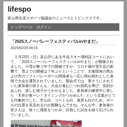
lifespo
富山県生涯スポーツ協議会のニュースとトピックスです。
トップページ
ログイン
「2025スノーバレーフェスティバルinやまだ」
2025/02/28 09:16
２月23日（日）富山市にある牛岳スキー場特設コートにおい
て、「2025スノーバレーフェスティバルinやまだ」が開催され
ました。小雪が舞う中での開催ですが、コロナ禍や雪不足の影
響で、雪上での開催は７年ぶりということで、主催団体の県お
よび市のソフトバレーボール関係者も一応に晴れ晴れとした表
情で大会を運営されていました。開会式では、寒そうにされて
いた参加者の皆さんも、大会が進むにつれ熱気を帯び、笑顔が
あふれ、楽しむ様子がうかがえました。参加者の練習中に発し
た「天井が無ーい！タイミングがつかめん‼」という言葉がとて
も印象的でした。空も白、コートも白、風景も白のため、ボー
ルの位置を見定めるのが困難なんですね。そんな中、参加者の
皆さんは、徐々に感覚をつかみ、白熱した試合を繰り広げられ
ていました。