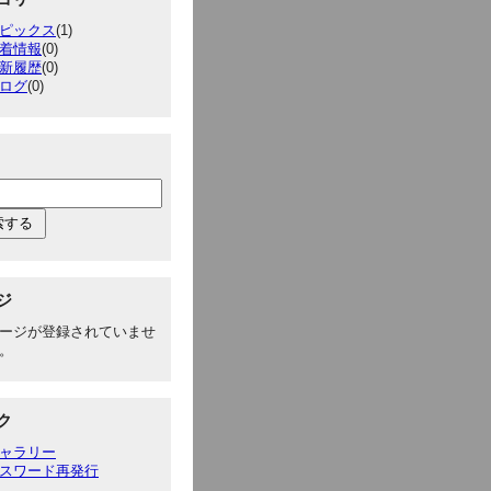
ピックス
(1)
着情報
(0)
新履歴
(0)
ログ
(0)
ジ
ージが登録されていませ
。
ク
ャラリー
スワード再発行