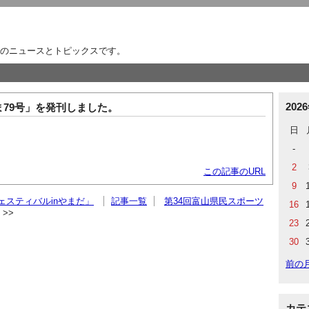
のニュースとトピックスです。
202
79号」を発刊しました。
日
-
2
この記事のURL
9
ェスティバルinやまだ」
記事一覧
第34回富山県民スポーツ
16
23
30
前の
カテ