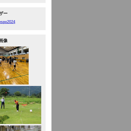
ザー
fespo2024
画像