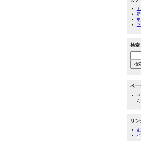
ト
新
更
ブ
検索
ペー
ペ
ん
リン
ギ
パ