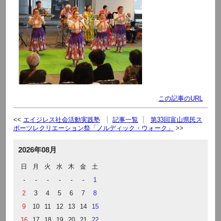
この記事のURL
エイジレス社会活動実践塾
記事一覧
第33回富山県民ス
ポーツレクリエーション祭「ノルディック・ウォーク」
2026年08月
日
月
火
水
木
金
土
-
-
-
-
-
-
1
2
3
4
5
6
7
8
9
10
11
12
13
14
15
16
17
18
19
20
21
22