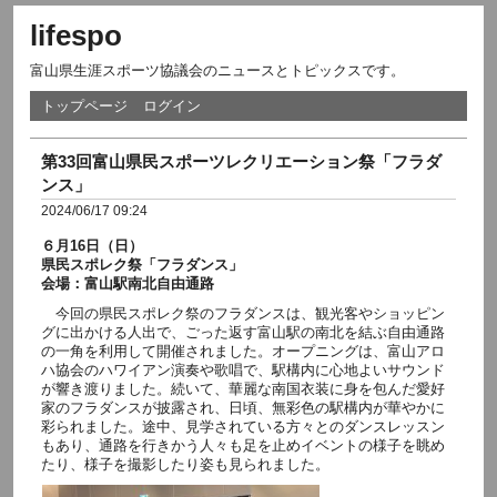
lifespo
富山県生涯スポーツ協議会のニュースとトピックスです。
トップページ
ログイン
第33回富山県民スポーツレクリエーション祭「フラダ
ンス」
2024/06/17 09:24
６月16日（日）
県民スポレク祭「フラダンス」
会場：富山駅南北自由通路
今回の県民スポレク祭のフラダンスは、観光客やショッピン
グに出かける人出で、ごった返す富山駅の南北を結ぶ自由通路
の一角を利用して開催されました。オープニングは、富山アロ
ハ協会のハワイアン演奏や歌唱で、駅構内に心地よいサウンド
が響き渡りました。続いて、華麗な南国衣装に身を包んだ愛好
家のフラダンスが披露され、日頃、無彩色の駅構内が華やかに
彩られました。途中、見学されている方々とのダンスレッスン
もあり、通路を行きかう人々も足を止めイベントの様子を眺め
たり、様子を撮影したり姿も見られました。