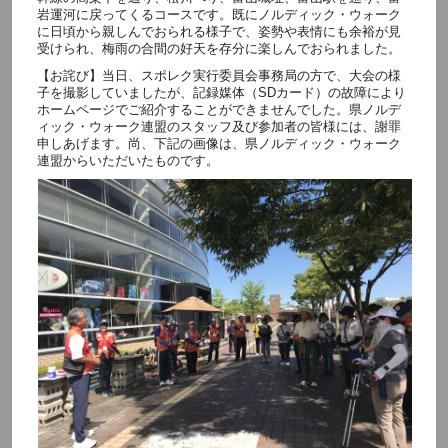
岩運河に戻ってくるコースです。既にノルディック・ウォーク
に日頃から親しんでおられる様子で、姿勢や表情にも余裕が見
受けられ、梅雨の合間の好天を存分に楽しんでおられました。
【お詫び】当日、スポレク実行委員会事務局の方で、大会の様
子を撮影していましたが、記録媒体（SDカード）の故障により
ホームページでご紹介することができませんでした。県ノルデ
ィック・ウォーク連盟のスタッフ及び参加者の皆様には、謝罪
申しあげます。尚、下記の画像は、県ノルディック・ウォーク
連盟からいただいたものです。