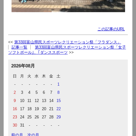
この記事のURL
第33回富山県民スポーツレクリエーション祭「フラダンス」
記事一覧
第33回富山県民スポーツレクリエーション祭「女子
ソフトボール｣、｢ダンススポーツ
2026年08月
日
月
火
水
木
金
土
-
-
-
-
-
-
1
2
3
4
5
6
7
8
9
10
11
12
13
14
15
16
17
18
19
20
21
22
23
24
25
26
27
28
29
30
31
-
-
-
-
-
前の月
次の月