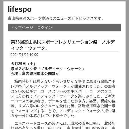
lifespo
富山県生涯スポーツ協議会のニュースとトピックスです。
トップページ
ログイン
第33回富山県民スポーツレクリエーション祭「ノルデ
ィック・ウォーク」
2024/07/02 10:00
６月29日（土）
県民スポレク祭「ノルディック・ウォーク」
会場：富岩運河環水公園ほか
梅雨時期とは思えないくらい爽やかな快晴に恵まれ県民スポ
レク祭「ノルディック・ウォーク」が開催されました。参加者
は２㎞のビギナーコースと５㎞のエキスパートコースの２コー
スに分かれてノルディック・ウォークを楽しみました。ビギナ
ーコースの参加者は、ポールを使った歩き方、姿勢、視線の位
置、リズム等のレクチャーを受けた後、富岩運河環水公園一帯
をウォーキングすることで、ノルディック・ウォークの持つ魅
力を十分に体感されている様子でした。
エキスパートコースの皆さんは、環水公園を出発し、北陸新
幹線の高架下を通り、松川べり、富山城址、富山駅を巡り、富