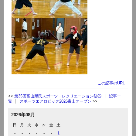
この記事のURL
第35回富山県民スポーツ・レクリエーション祭⑤
記事一
覧
スポーツエアロビック2026富山オープン
2026年08月
日
月
火
水
木
金
土
-
-
-
-
-
-
1