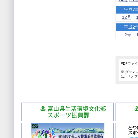
平成7
12号
平成2
2号
PDFファ
※ ダウンロ
は、「オプ