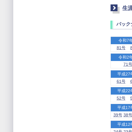
生
バック
令和7
81号
令和2
71
平成27
61号
平成22
52号
平成17
39号
38
平成12
24号
23