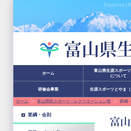
富山県生涯スポーツ
ホーム
について
研修会事業
生涯スポーツとやま（
ホーム
富山県民スポーツ・レクリエーション祭
要綱
要綱・会則