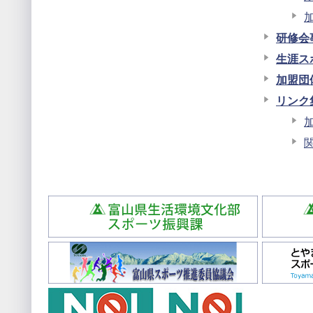
研修会
生涯ス
加盟団
リンク