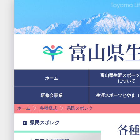
富山県生涯スポーツ
ホーム
について
研修会事業
生涯スポーツとやま（
ホーム
各種様式
県民スポレク
県民スポレク