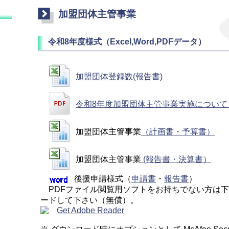
加盟団体主管事業
令和8年度様式（Excel,Word,PDFデータ）
加盟団体登録数(報告書)
令和8年度加盟団体主管事業実施につい
加盟団体主管事業
（計画書・予算書）
加盟団体主管事業
(報告書・決算書）
後援申請様式（
申請書
・
報告書
）
PDFファイル閲覧用ソフトをお持ちでない方は
ードして下さい（無償）。