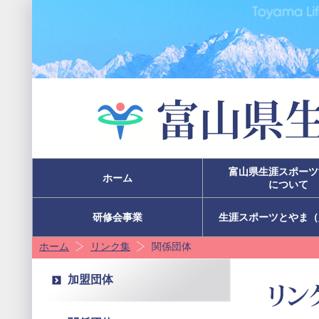
富山県生涯スポーツ
ホーム
について
研修会事業
生涯スポーツとやま（
ホーム
リンク集
関係団体
加盟団体