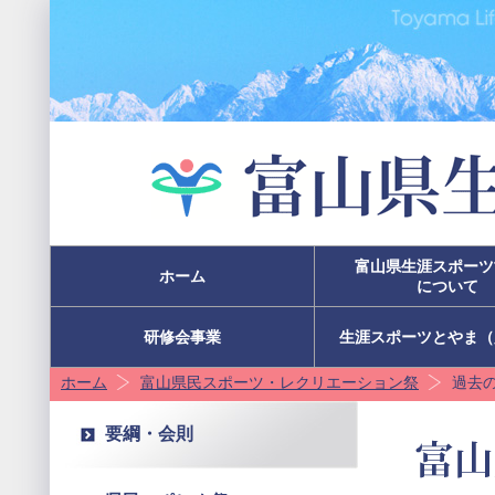
富山県生涯スポーツ
ホーム
について
研修会事業
生涯スポーツとやま（
ホーム
富山県民スポーツ・レクリエーション祭
過去
要綱・会則